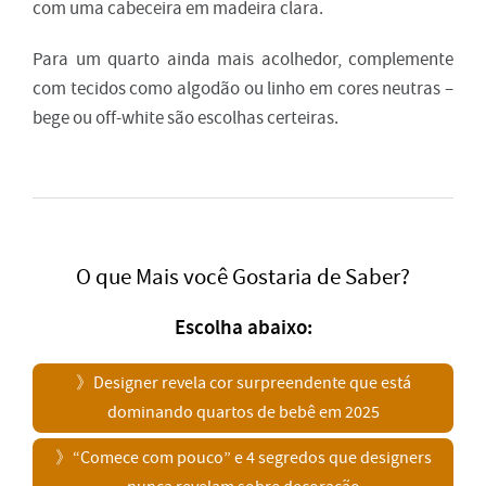
com uma cabeceira em madeira clara.
Para um quarto ainda mais acolhedor, complemente
com tecidos como algodão ou linho em cores neutras –
bege ou off-white são escolhas certeiras.
O que Mais você Gostaria de Saber?
Escolha abaixo:
》
Designer revela cor surpreendente que está
dominando quartos de bebê em 2025
》
“Comece com pouco” e 4 segredos que designers